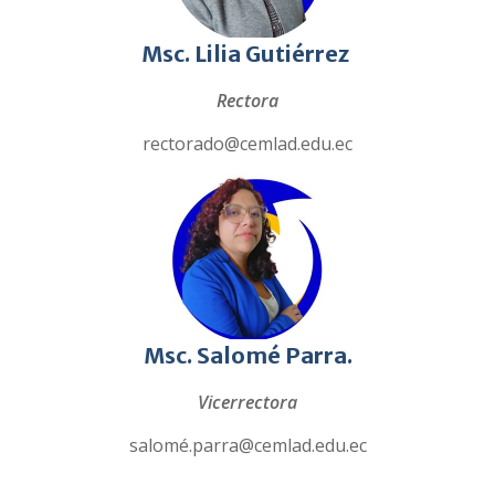
Msc
. Lilia Gutiérrez
Rectora
rectorado@cemlad.edu.ec
Msc.
Salomé Parra.
Vicerrectora
salomé.parra@cemlad.edu.ec