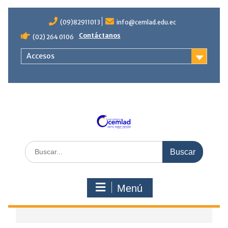
Saltar
contenido
(09)82911013
info@cemlad.edu.ec
Contáctanos
(02) 264 0106
Accesos
Buscar
por:
Menú