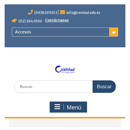
Saltar
contenido
(09)82911013
info@cemlad.edu.ec
Contáctanos
(02) 264 0106
Accesos
Buscar
por:
Menú