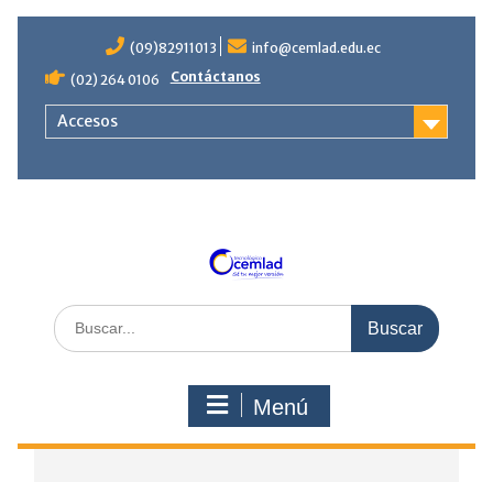
Saltar
contenido
(09)82911013
info@cemlad.edu.ec
Contáctanos
(02) 264 0106
Accesos
Buscar
por:
Menú