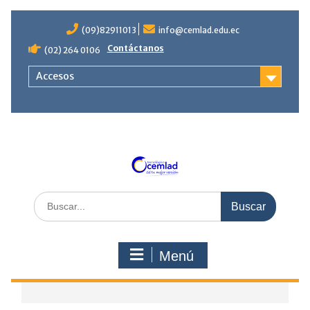
Saltar
contenido
(09)82911013
info@cemlad.edu.ec
Contáctanos
(02) 264 0106
Accesos
Buscar
por:
Menú