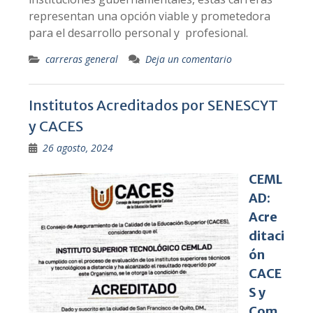
representan una opción viable y prometedora
para el desarrollo personal y profesional.
carreras general
Deja un comentario
Institutos Acreditados por SENESCYT
y CACES
26 agosto, 2024
CEML
AD:
Acre
ditaci
ón
CACE
S y
Com