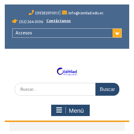
Saltar
contenido
(09)82911013
info@cemlad.edu.ec
Contáctanos
(02) 264 0106
Accesos
Buscar
por:
Menú